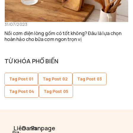
31/07/2023
Nồi cơm điện lòng gốm có tốt không? Đâu là lựa chọn
hoàn hảo cho bữa cơm ngon trọn vị
TỪ KHÓA PHỔ BIẾN
Tag Post 01
Tag Post 02
Tag Post 03
Tag Post 04
Tag Post 05
Liên
Danh
Fanpage
Địa