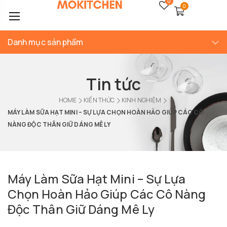
0
0
Danh mục sản phẩm
Tin tức
HOME
KIẾN THỨC
KINH NGHIỆM
MÁY LÀM SỮA HẠT MINI – SỰ LỰA CHỌN HOÀN HẢO GIÚP CÁC CÔ
NÀNG ĐỘC THÂN GIỮ DÁNG MÊ LY
Máy Làm Sữa Hạt Mini – Sự Lựa
Chọn Hoàn Hảo Giúp Các Cô Nàng
Độc Thân Giữ Dáng Mê Ly