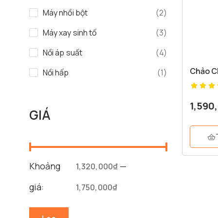
Máy nhồi bột
(2)
Máy xay sinh tố
(3)
Nồi áp suất
(4)
Chảo C
Nồi hấp
(1)
1,590
GIÁ
Khoảng
—
1,320,000₫
giá:
1,750,000₫