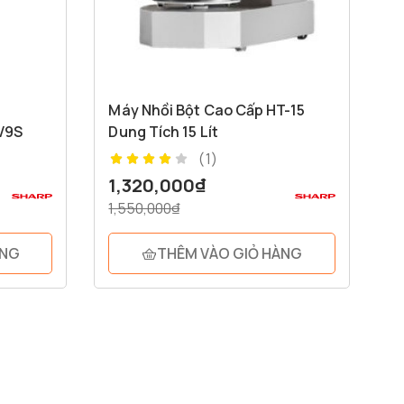
Máy Nhồi Bột Cao Cấp HT-15
V9S
Dung Tích 15 Lít
(1)
1,320,000
₫
1,550,000
₫
ÀNG
THÊM VÀO GIỎ HÀNG