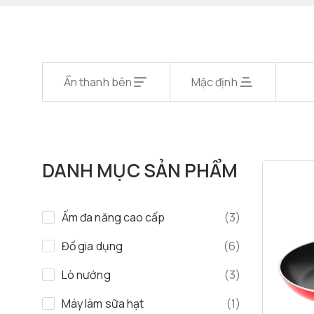
Ẩn thanh bên
Mặc định
DANH MỤC SẢN PHẨM
Ấm đa năng cao cấp
(3)
Đồ gia dụng
(6)
Lò nướng
(3)
Máy làm sữa hạt
(1)