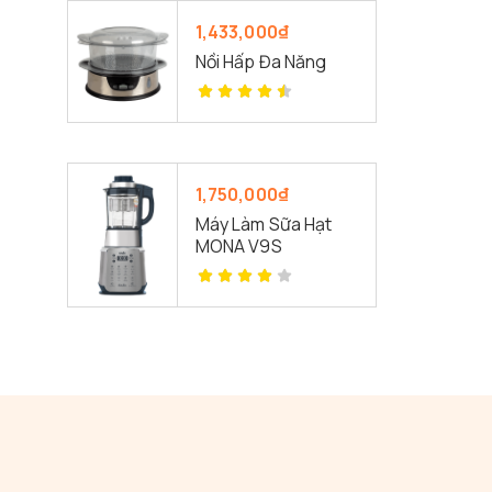
1,433,000
₫
Nồi Hấp Đa Năng
1,750,000
₫
Máy Làm Sữa Hạt
MONA V9S