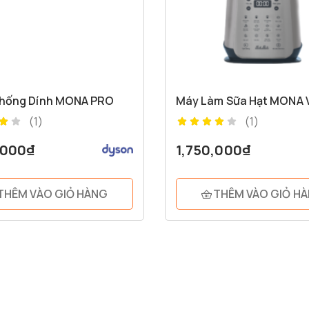
hống Dính MONA PRO
Máy Làm Sữa Hạt MONA 
(1)
(1)
,000
₫
1,750,000
₫
THÊM VÀO GIỎ HÀNG
THÊM VÀO GIỎ H