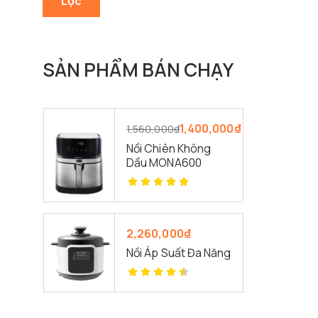
Lọc
SẢN PHẨM BÁN CHẠY
1,400,000
₫
1,560,000
₫
Nồi Chiên Không
Dầu MONA600
2,260,000
₫
Nồi Áp Suất Đa Năng