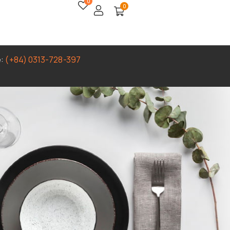
0
0
e:
(+84) 0313-728-397