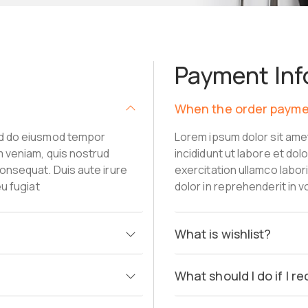
Payment Inf
When the order paymen
sed do eiusmod tempor
Lorem ipsum dolor sit ame
im veniam, quis nostrud
incididunt ut labore et do
consequat. Duis aute irure
exercitation ullamco labor
eu fugiat
dolor in reprehenderit in v
What is wishlist?
What should I do if I 