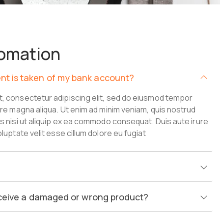
omation
t is taken of my bank account?
t, consectetur adipiscing elit, sed do eiusmod tempor
lore magna aliqua. Ut enim ad minim veniam, quis nostrud
is nisi ut aliquip ex ea commodo consequat. Duis aute irure
oluptate velit esse cillum dolore eu fugiat
receive a damaged or wrong product?