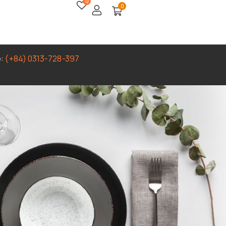
0
0
e:
(+84) 0313-728-397