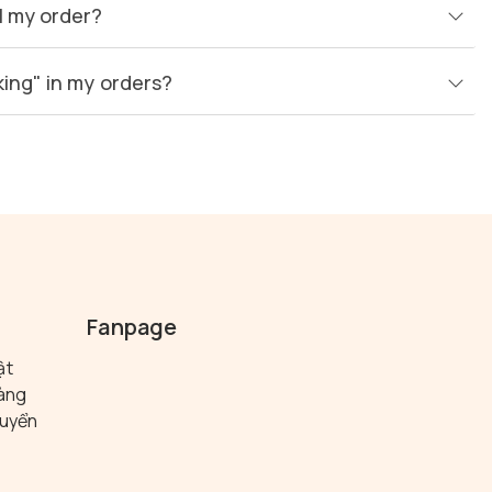
l my order?
ing" in my orders?
Fanpage
ật
hàng
huyển