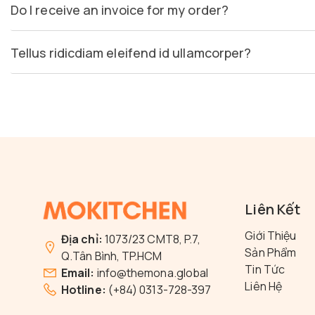
Do I receive an invoice for my order?
Tellus ridicdiam eleifend id ullamcorper?
Liên Kết
Giới Thiệu
Địa chỉ:
1073/23 CMT8, P.7,
Sản Phẩm
Q.Tân Bình, TP.HCM
Tin Tức
Email:
info@themona.global
Liên Hệ
Hotline:
(+84) 0313-728-397