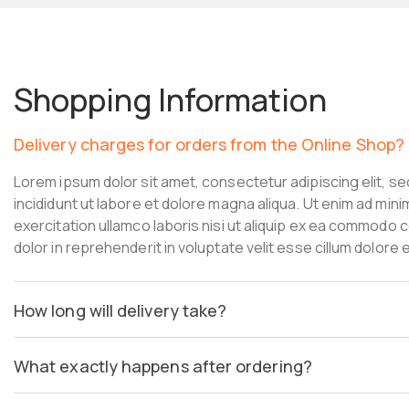
Shopping Information
Delivery charges for orders from the Online Shop?
Lorem ipsum dolor sit amet, consectetur adipiscing elit, 
incididunt ut labore et dolore magna aliqua. Ut enim ad min
exercitation ullamco laboris nisi ut aliquip ex ea commodo 
dolor in reprehenderit in voluptate velit esse cillum dolore 
How long will delivery take?
What exactly happens after ordering?