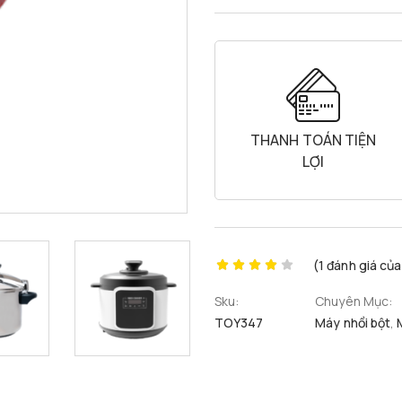
THANH TOÁN TIỆN
LỢI
(
1
đánh giá của
Sku:
Chuyên Mục:
TOY347
Máy nhồi bột
,