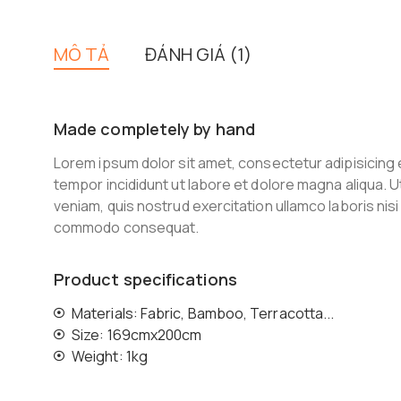
MÔ TẢ
ĐÁNH GIÁ (1)
Made completely by hand
Lorem ipsum dolor sit amet, consectetur adipisicing 
tempor incididunt ut labore et dolore magna aliqua. U
veniam, quis nostrud exercitation ullamco laboris nisi 
commodo consequat.
Product specifications
Materials: Fabric, Bamboo, Terracotta...
Size: 169cmx200cm
Weight: 1kg