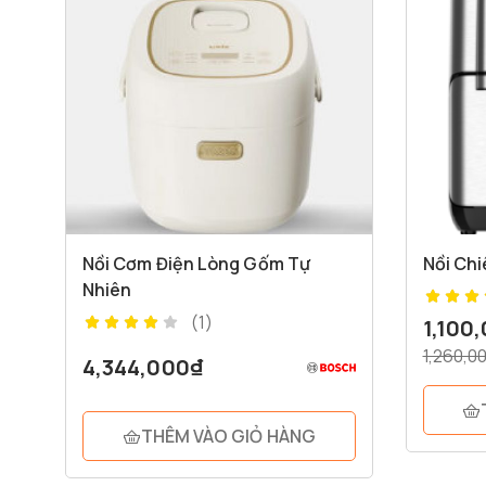
Nồi Cơm Điện Lòng Gốm Tự
Nồi Ch
Nhiên
(1)
1,100
1,260,0
4,344,000
₫
THÊM VÀO GIỎ HÀNG