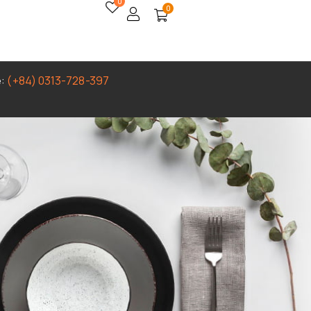
0
0
e:
(+84) 0313-728-397