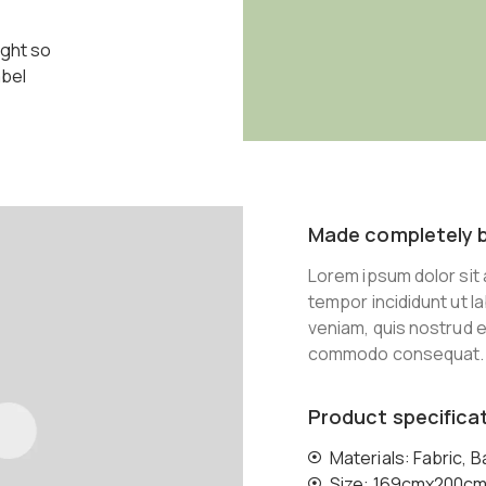
ught so
abel
Made completely 
Lorem ipsum dolor sit 
tempor incididunt ut l
veniam, quis nostrud ex
commodo consequat.
Product specifica
Materials: Fabric, 
Size: 169cmx200c