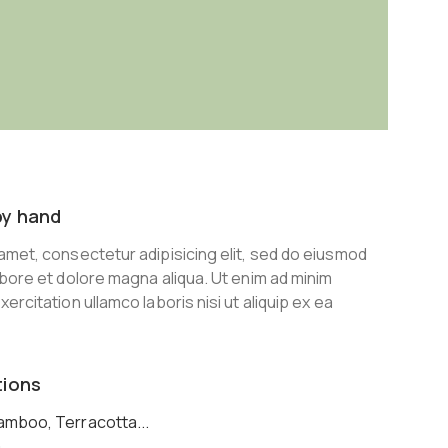
by hand
amet, consectetur adipisicing elit, sed do eiusmod
abore et dolore magna aliqua. Ut enim ad minim
ercitation ullamco laboris nisi ut aliquip ex ea
tions
Bamboo, Terracotta...
m