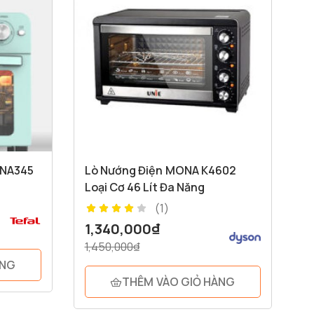
ONA345
Lò Nướng Điện MONA K4602
Loại Cơ 46 Lít Đa Năng
(1)
M
1,340,000
₫
1,450,000
₫
1
ÀNG
THÊM VÀO GIỎ HÀNG