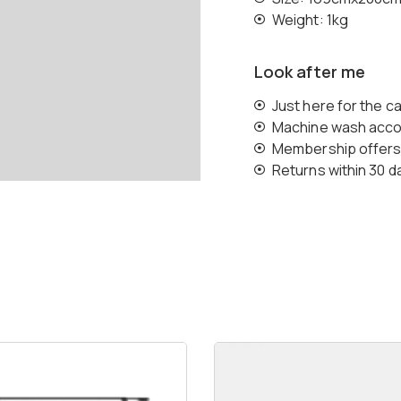
Weight: 1kg
Look after me
Just here for the c
Machine wash accord
Membership offers 
Returns within 30 d