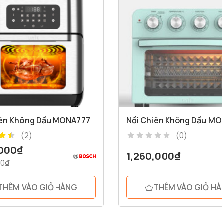
iên Không Dầu MONA777
Nồi Chiên Không Dầu M
(2)
(0)
,000
₫
1,260,000
₫
00
₫
THÊM VÀO GIỎ HÀNG
THÊM VÀO GIỎ H