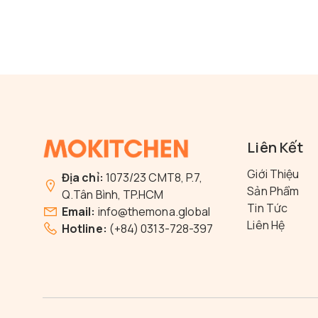
Liên Kết
Giới Thiệu
Địa chỉ:
1073/23 CMT8, P.7,
Sản Phẩm
Q.Tân Bình, TP.HCM
Tin Tức
Email:
info@themona.global
Liên Hệ
Hotline:
(+84) 0313-728-397