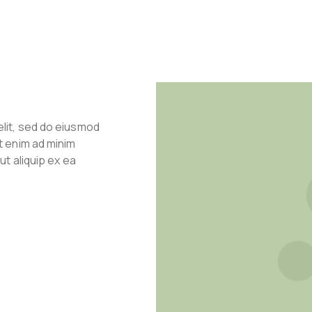
elit, sed do eiusmod
t enim ad minim
ut aliquip ex ea