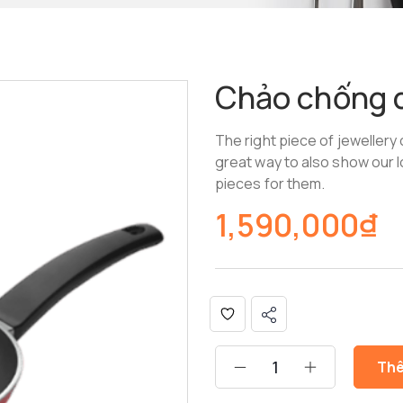
Chảo chống 
The right piece of jewellery c
great way to also show our
pieces for them.
1,590,000
₫
Thê