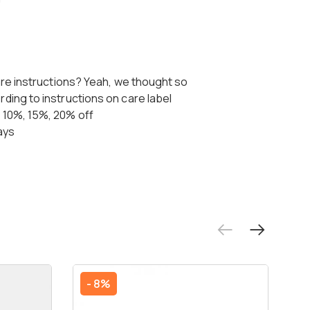
are instructions? Yeah, we thought so
ing to instructions on care label
10%, 15%, 20% off
ays
- 8%