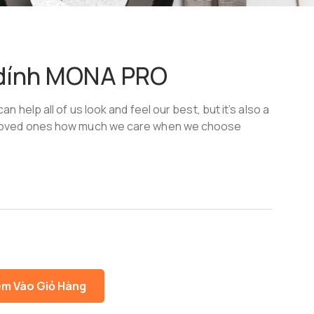
dính MONA PRO
an help all of us look and feel our best, but it’s also a
 loved ones how much we care when we choose
m Vào Giỏ Hàng