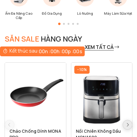
Ấm Đa Năng Cao
Đồ Gia Dụng
Lò Nướng
Máy Làm Sữa Hạt
Cấp
SĂN SALE
HÀNG NGÀY
XEM TẤT CẢ
Kết thúc sau:
00
n :
00
h :
00
p :
00
s
- 10%
Chảo Chống Dính MONA
Nồi Chiên Không Dầu