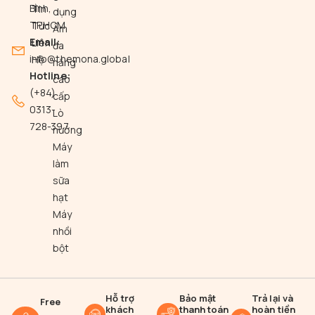
Bình,
Tin
dụng
TP.HCM
Tức
Ấm
Email:
Liên
đa
info@themona.global
Hệ
năng
Hotline:
cao
(+84)
cấp
0313-
Lò
728-397
nướng
Máy
làm
sữa
hạt
Máy
nhồi
bột
Hỗ trợ
Bảo mật
Trả lại và
Free
khách
thanh toán
hoàn tiền