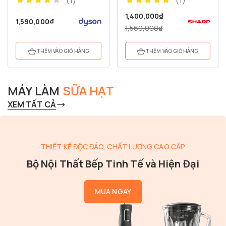
(1)
(1)
1,400,000
₫
1,590,000
₫
1,560,000
₫
THÊM VÀO GIỎ HÀNG
THÊM VÀO GIỎ HÀNG
MÁY LÀM
SỮA HẠT
XEM TẤT CẢ
THIẾT KẾ ĐỘC ĐÁO, CHẤT LƯỢNG CAO CẤP
Bộ Nội Thất Bếp Tinh Tế và Hiện Đại
MUA NGAY