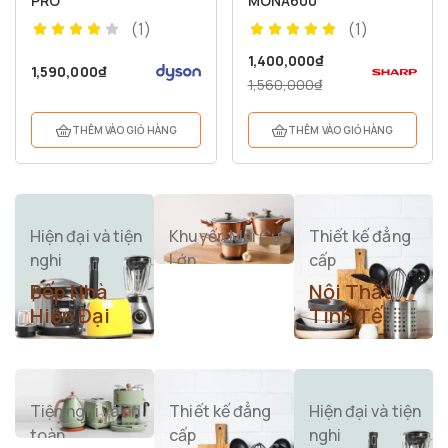
PRO
MONA600
(1)
(1)
1,400,000
₫
1,590,000
₫
1,560,000
₫
THÊM VÀO GIỎ HÀNG
THÊM VÀO GIỎ HÀNG
Hiện đại và tiện
Khuyến Mãi Cực
Thiết kế đẳng
nghi
Lớn
cấp
Bếp Nhà
Chất Lượng
Nội Thất
Hiện Đại
Cao , Giá Ưu
Tinh Tế
Đãi
KHÁM PHÁ NGAY
KHÁM PHÁ NGAY
MUA NGAY
Tiện nghi và an
Thiết kế đẳng
Hiện đại và tiện
toàn
cấp
nghi