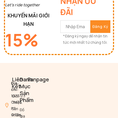
NHẬN ƯU
Let’s ride together
ĐÃI
KHUYẾN MÃI GIỚI
HẠN
15%
*Đăng ký ngay để nhận tin
tức mới nhất từ chúng tôi.
Liên
Danh
Fanpage
Địa
Kết
Mục
chỉ:
Sản
1073/23
Giới
Phẩm
CMT8,
Thiệu
P.7,
Sản
Đồ
Q.Tân
Phẩm
gia