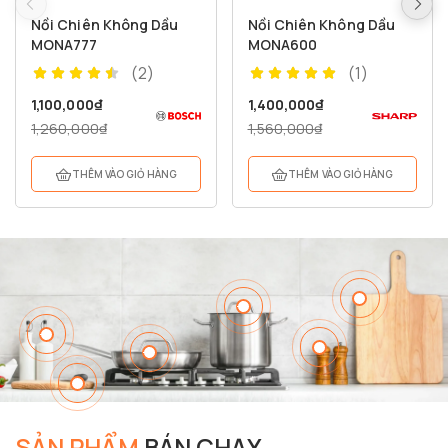
Nồi Chiên Không Dầu
Nồi Chiên Không Dầu
MONA777
MONA600
(2)
(1)
1,100,000
₫
1,400,000
₫
1,260,000
₫
1,560,000
₫
THÊM VÀO GIỎ HÀNG
THÊM VÀO GIỎ HÀNG
SẢN PHẨM
BÁN CHẠY