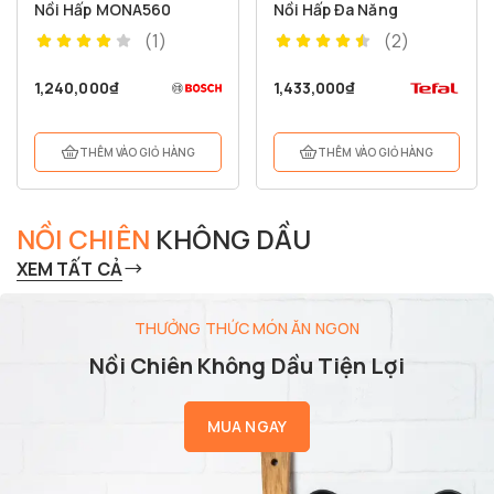
Nồi Hấp MONA560
Nồi Hấp Đa Năng
(1)
(2)
1,240,000
₫
1,433,000
₫
THÊM VÀO GIỎ HÀNG
THÊM VÀO GIỎ HÀNG
NỒI CHIÊN
KHÔNG DẦU
XEM TẤT CẢ
THƯỞNG THỨC MÓN ĂN NGON
Nồi Chiên Không Dầu Tiện Lợi
MUA NGAY