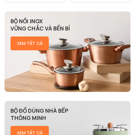
BỘ NỒI INOX
VỮNG CHẮC VÀ BỀN BỈ
XEM TẤT CẢ
BỘ ĐỒ DÙNG NHÀ BẾP
THÔNG MINH
XEM TẤT CẢ