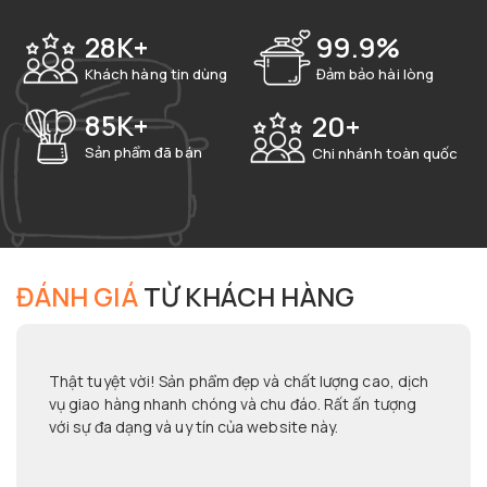
99.9%
28K+
Đảm bảo hài lòng
Khách hàng tin dùng
85K+
20+
Sản phẩm đã bán
Chi nhánh toàn quốc
ĐÁNH GIÁ
TỪ KHÁCH HÀNG
Thật tuyệt vời! Sản phẩm đẹp và chất lượng cao, dịch
vụ giao hàng nhanh chóng và chu đáo. Rất ấn tượng
với sự đa dạng và uy tín của website này.