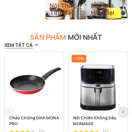
Nội Thất Bếp
Nội Thất
Bếp Nhà
Đẳng Cấp
Tinh Tế
Hiện Đại
Tiện Nghi
KHÁM PHÁ NGAY
KHÁM PHÁ NGAY
MUA NGAY
SẢN PHẨM
MỚI NHẤT
XEM TẤT CẢ
- 10%
Chảo Chống Dính MONA
Nồi Chiên Không Dầu
PRO
MONA600