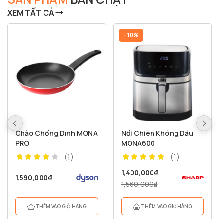
XEM TẤT CẢ
- 10%
Chảo Chống Dính MONA
Nồi Chiên Không Dầu
PRO
MONA600
(1)
(1)
1,400,000
₫
1,590,000
₫
1,560,000
₫
THÊM VÀO GIỎ HÀNG
THÊM VÀO GIỎ HÀNG