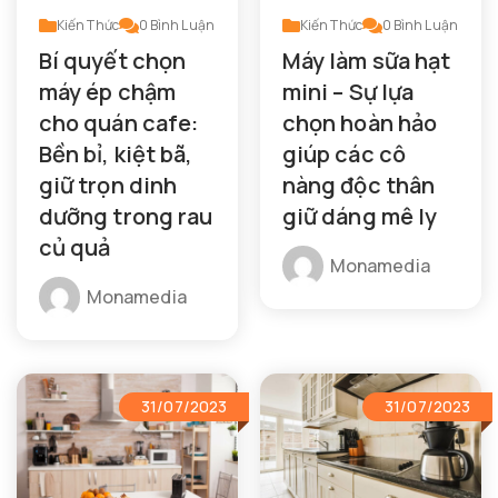
Kiến Thức
0
Bình Luận
Kiến Thức
0
Bình Luận
Bí quyết chọn
Máy làm sữa hạt
máy ép chậm
mini – Sự lựa
cho quán cafe:
chọn hoàn hảo
Bền bỉ, kiệt bã,
giúp các cô
giữ trọn dinh
nàng độc thân
dưỡng trong rau
giữ dáng mê ly
củ quả
Monamedia
Monamedia
31/07/2023
31/07/2023