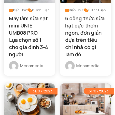
Kiến Thức
0
Bình Luận
Kiến Thức
0
Bình Luận
Máy làm sữa hạt
6 công thức sữa
mini UNIE
hạt cực thơm
UMB08 PRO –
ngon, đơn giản
Lựa chọn số 1
dựa trên tiêu
cho gia đình 3-4
chí nhà có gì
người
làm đó
Monamedia
Monamedia
31/07/2023
31/07/2023