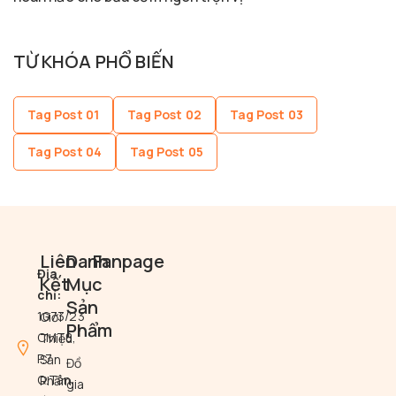
TỪ KHÓA PHỔ BIẾN
Tag Post 01
Tag Post 02
Tag Post 03
Tag Post 04
Tag Post 05
Liên
Danh
Fanpage
Địa
Kết
Mục
chỉ:
Sản
1073/23
Giới
Phẩm
CMT8,
Thiệu
P.7,
Sản
Đồ
Q.Tân
Phẩm
gia