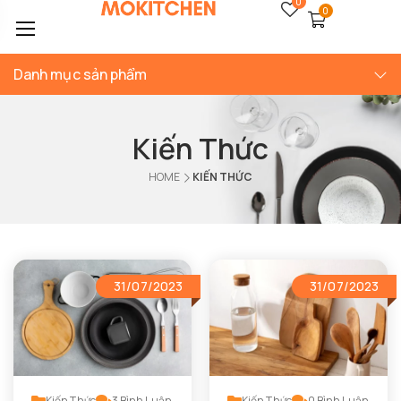
0
0
Danh mục sản phẩm
Kiến Thức
HOME
KIẾN THỨC
31/07/2023
31/07/2023
Kiến Thức
3
Bình Luận
Kiến Thức
0
Bình Luận