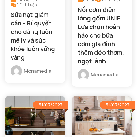
0
Bình Luận
Nồi cơm điện
Sữa hạt giảm
lòng gốm UNIE:
cân – Bí quyết
Lựa chọn hoàn
cho dáng luôn
hảo cho bữa
mê ly và sức
cơm gia đình
khỏe luôn vững
thêm dẻo thơm,
vàng
ngọt lành
Monamedia
Monamedia
31/07/2023
31/07/2023