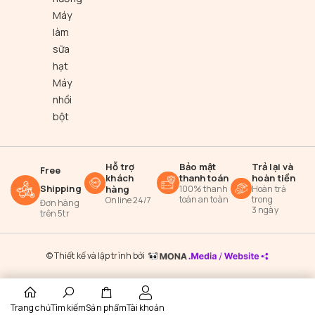
Máy
làm
sữa
hạt
Máy
nhồi
bột
Hỗ trợ
Bảo mật
Trả lại và
Free
khách
thanh toán
hoàn tiền
Shipping
hàng
100% thanh
Hoàn trả
toán an toàn
trong
Online 24/7
Đơn hàng
3 ngày
trên 5tr
© Thiết kế và lập trình bởi
Trang chủ
Tìm kiếm
Sản phẩm
Tài khoản