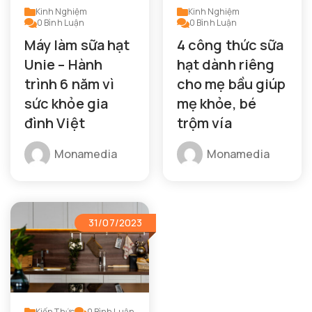
Kinh Nghiệm
Kinh Nghiệm
0
Bình Luận
0
Bình Luận
Máy làm sữa hạt
4 công thức sữa
Unie – Hành
hạt dành riêng
trình 6 năm vì
cho mẹ bầu giúp
sức khỏe gia
mẹ khỏe, bé
đình Việt
trộm vía
Monamedia
Monamedia
31/07/2023
Kiến Thức
0
Bình Luận