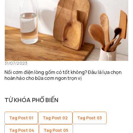
31/07/2023
Nồi cơm điện lòng gốm có tốt không? Đâu là lựa chọn
hoàn hảo cho bữa cơm ngon trọn vị
TỪ KHÓA PHỔ BIẾN
Tag Post 01
Tag Post 02
Tag Post 03
Tag Post 04
Tag Post 05