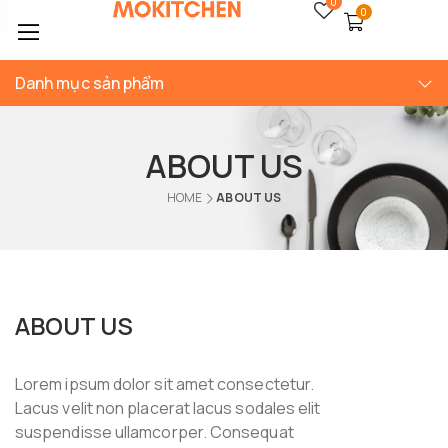
0
0
Danh mục sản phẩm
ABOUT US
HOME
ABOUT US
ABOUT US
Lorem ipsum dolor sit amet consectetur.
Lacus velit non placerat lacus sodales elit
suspendisse ullamcorper. Consequat