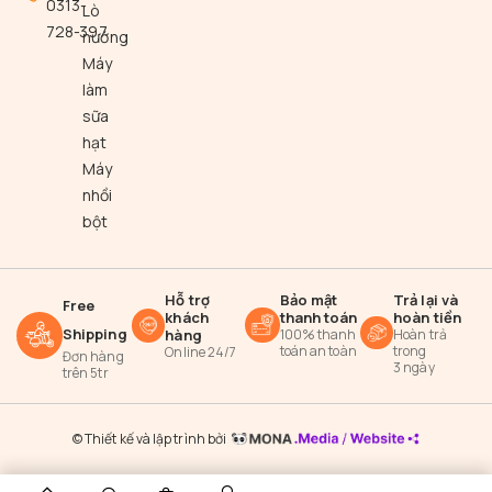
0313-
Lò
728-397
nướng
Máy
làm
sữa
hạt
Máy
nhồi
bột
Hỗ trợ
Bảo mật
Trả lại và
Free
khách
thanh toán
hoàn tiền
Shipping
hàng
100% thanh
Hoàn trả
toán an toàn
trong
Online 24/7
Đơn hàng
3 ngày
trên 5tr
© Thiết kế và lập trình bởi