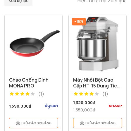
Hiển thị tất cả 2 kết quả
Xóa bộ lọc
- 15%
Chảo Chống Dính
Máy Nhồi Bột Cao
MONA PRO
Cấp HT-15 Dung Tích
15 Lít
(1)
(1)
1,320,000
₫
1,590,000
₫
1,550,000
₫
THÊM VÀO GIỎ HÀNG
THÊM VÀO GIỎ HÀNG