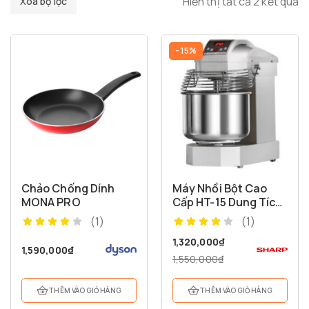
Hiển thị tất cả 2 kết quả
Xóa bộ lọc
- 15%
Chảo Chống Dính
Máy Nhồi Bột Cao
MONA PRO
Cấp HT-15 Dung Tích
15 Lít
(1)
(1)
1,320,000
₫
1,590,000
₫
1,550,000
₫
THÊM VÀO GIỎ HÀNG
THÊM VÀO GIỎ HÀNG