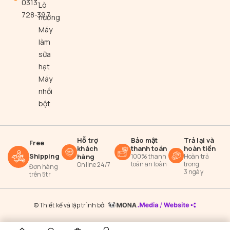
0313-
Lò
728-397
nướng
Máy
làm
sữa
hạt
Máy
nhồi
bột
Hỗ trợ
Bảo mật
Trả lại và
Free
khách
thanh toán
hoàn tiền
Shipping
hàng
100% thanh
Hoàn trả
toán an toàn
trong
Online 24/7
Đơn hàng
3 ngày
trên 5tr
© Thiết kế và lập trình bởi