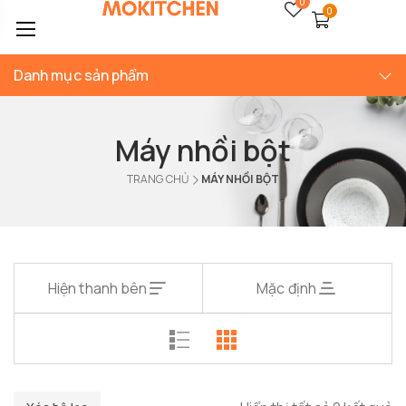
0
0
Danh mục sản phẩm
Máy nhồi bột
TRANG CHỦ
MÁY NHỒI BỘT
Hiện thanh bên
Mặc định