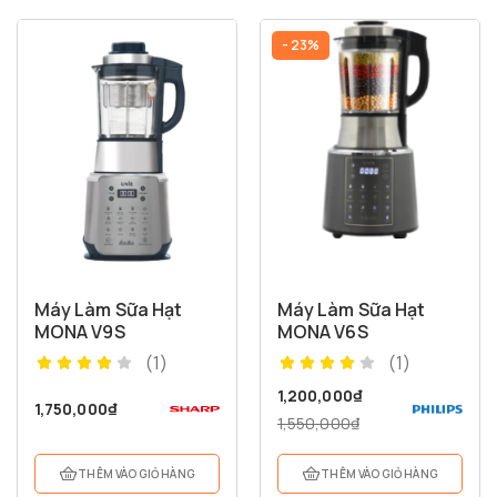
- 23%
Máy Làm Sữa Hạt
Máy Làm Sữa Hạt
MONA V9S
MONA V6S
(1)
(1)
1,200,000
₫
1,750,000
₫
1,150,000
₫
1,550,000
₫
Máy Xay Sinh Tố MONA UMB05
THÊM VÀO GIỎ HÀNG
THÊM VÀO GIỎ HÀNG