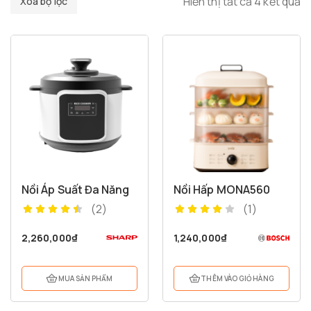
Hiển thị tất cả 4 kết quả
Xóa bộ lọc
Nồi Áp Suất Đa Năng
Nồi Hấp MONA560
(2)
(1)
2,260,000
₫
1,240,000
₫
MUA SẢN PHẨM
THÊM VÀO GIỎ HÀNG