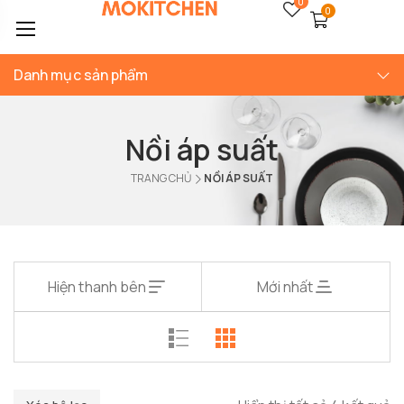
0
0
Danh mục sản phẩm
Nồi áp suất
TRANG CHỦ
NỒI ÁP SUẤT
Hiện thanh bên
Mới nhất