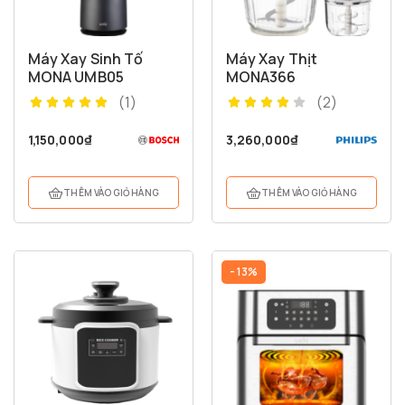
Máy Xay Sinh Tố
Máy Xay Thịt
MONA UMB05
MONA366
(1)
(2)
1,150,000
₫
3,260,000
₫
THÊM VÀO GIỎ HÀNG
THÊM VÀO GIỎ HÀNG
- 13%