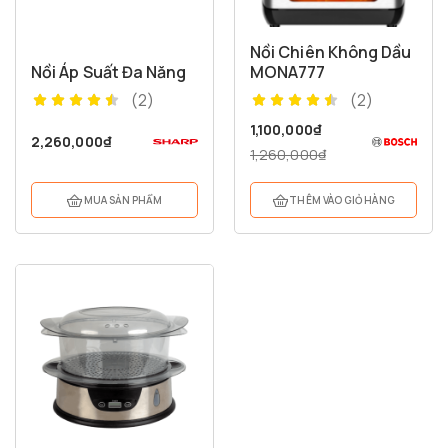
Nồi Chiên Không Dầu
Nồi Áp Suất Đa Năng
MONA777
(2)
(2)
1,100,000
₫
2,260,000
₫
1,260,000
₫
MUA SẢN PHẨM
THÊM VÀO GIỎ HÀNG
1,560,000
₫
1,400,000
₫
Nồi Chiên Không Dầu MONA600