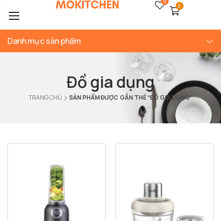
0
0
Danh mục sản phẩm
Đồ gia dụng
TRANG CHỦ
SẢN PHẨM ĐƯỢC GẮN THẺ “ĐỒ GIA DỤNG”