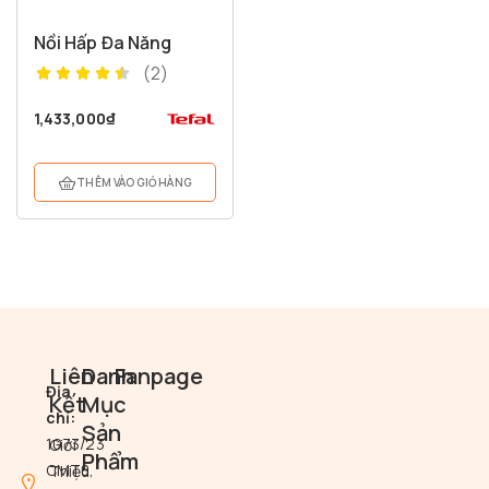
Nồi Hấp Đa Năng
(2)
1,433,000
₫
THÊM VÀO GIỎ HÀNG
Liên
Danh
Fanpage
Địa
Kết
Mục
chỉ:
Sản
1073/23
Giới
Phẩm
CMT8,
Thiệu