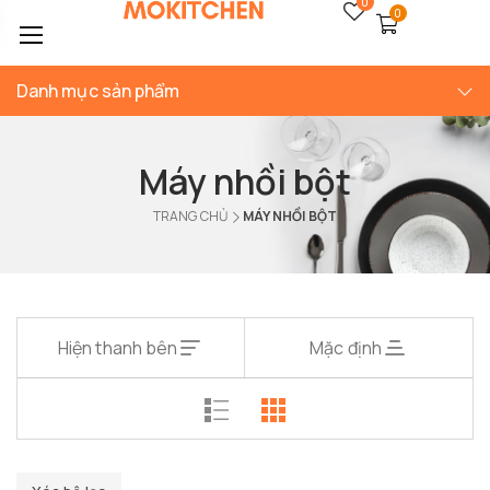
0
0
Danh mục sản phẩm
Máy nhồi bột
TRANG CHỦ
MÁY NHỒI BỘT
Hiện thanh bên
Mặc định