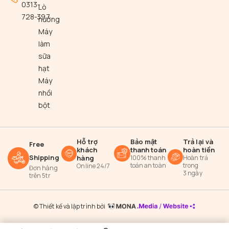
0313-
Lò
728-397
nướng
Máy
làm
sữa
hạt
Máy
nhồi
bột
Hỗ trợ
Bảo mật
Trả lại và
Free
khách
thanh toán
hoàn tiền
Shipping
hàng
100% thanh
Hoàn trả
toán an toàn
trong
Online 24/7
Đơn hàng
3 ngày
trên 5tr
© Thiết kế và lập trình bởi