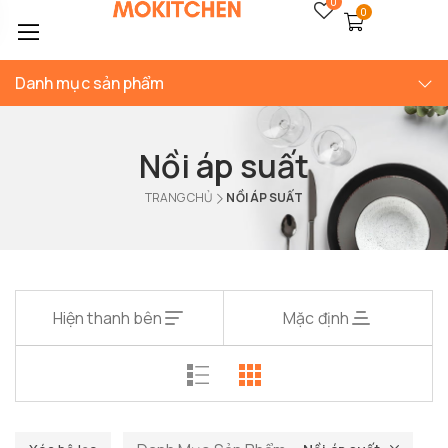
0
0
Danh mục sản phẩm
Nồi áp suất
TRANG CHỦ
NỒI ÁP SUẤT
Hiện thanh bên
Mặc định