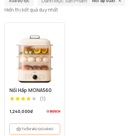
Danh Mục Sản Phẩm:
Xóa bộ lọc
Nồi áp suất
Hiển thị kết quả duy nhất
Nồi Hấp MONA560
(1)
1,240,000
₫
THÊM VÀO GIỎ HÀNG