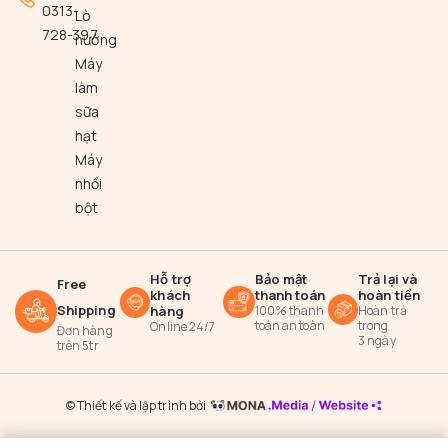
0313-
Lò
1,433,000
₫
728-397
nướng
Nồi Hấp Đa Năng
Máy
làm
sữa
hạt
Máy
nhồi
bột
Hỗ trợ
Bảo mật
Trả lại và
Free
khách
thanh toán
hoàn tiền
Shipping
hàng
100% thanh
Hoàn trả
toán an toàn
trong
Online 24/7
Đơn hàng
3 ngày
trên 5tr
© Thiết kế và lập trình bởi