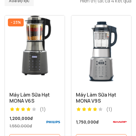
Hiển thị tất cả 4 kết quả
Xóa bộ lọc
- 23%
Máy Làm Sữa Hạt
Máy Làm Sữa Hạt
MONA V6S
MONA V9S
(1)
(1)
1,200,000
₫
1,750,000
₫
1,550,000
₫