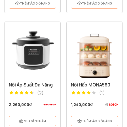
THÊM VÀO GIỎ HÀNG
THÊM VÀO GIỎ HÀNG
Nồi Áp Suất Đa Năng
Nồi Hấp MONA560
(2)
(1)
2,260,000
₫
1,240,000
₫
1,150,000
₫
Máy Xay Sinh Tố MONA UMB05
MUA SẢN PHẨM
THÊM VÀO GIỎ HÀNG