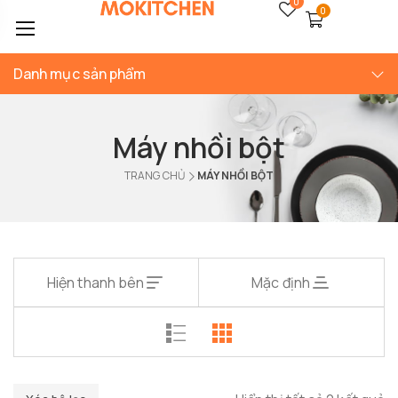
0
0
Danh mục sản phẩm
Máy nhồi bột
TRANG CHỦ
MÁY NHỒI BỘT
Hiện thanh bên
Mặc định