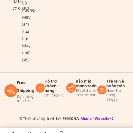
0313-
Lò
728-397
nướng
Máy
làm
sữa
hạt
Máy
nhồi
bột
Hỗ trợ
Bảo mật
Trả lại và
Free
khách
thanh toán
hoàn tiền
Shipping
hàng
100% thanh
Hoàn trả
toán an toàn
trong
Online 24/7
Đơn hàng
3 ngày
trên 5tr
© Thiết kế và lập trình bởi