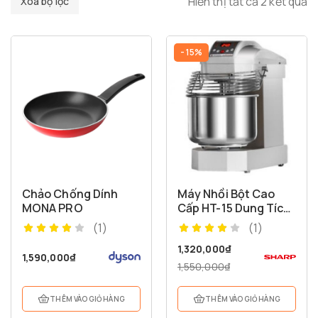
Hiển thị tất cả 2 kết quả
Xóa bộ lọc
- 15%
Chảo Chống Dính
Máy Nhồi Bột Cao
MONA PRO
Cấp HT-15 Dung Tích
15 Lít
(1)
(1)
1,320,000
₫
1,590,000
₫
1,550,000
₫
THÊM VÀO GIỎ HÀNG
THÊM VÀO GIỎ HÀNG