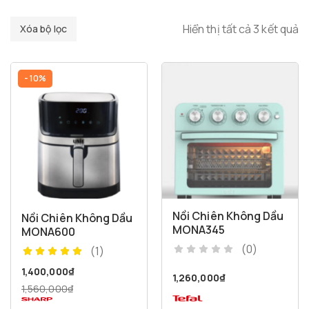
Hiển thị tất cả 3 kết quả
Xóa bộ lọc
- 10%
Nồi Chiên Không Dầu
Nồi Chiên Không Dầu
MONA345
MONA600
(0)
(1)
1,400,000
₫
1,260,000
₫
1,560,000
₫