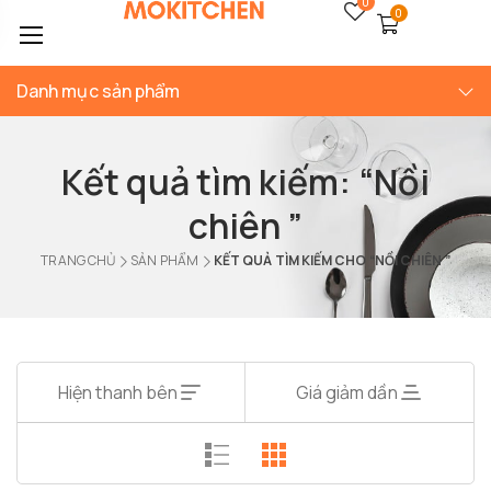
0
0
Danh mục sản phẩm
Kết quả tìm kiếm: “Nồi
chiên ”
TRANG CHỦ
SẢN PHẨM
KẾT QUẢ TÌM KIẾM CHO “NỒI CHIÊN ”
Hiện thanh bên
Giá giảm dần