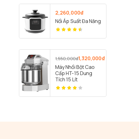
2,260,000
₫
Nồi Áp Suất Đa Năng
1,320,000
₫
1,550,000
₫
Máy Nhồi Bột Cao
Cấp HT-15 Dung
Tích 15 Lít