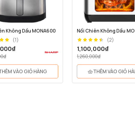
iên Không Dầu MONA600
Nồi Chiên Không Dầu M
(1)
(2)
,000
₫
1,100,000
₫
00
₫
1,260,000
₫
THÊM VÀO GIỎ HÀNG
THÊM VÀO GIỎ H