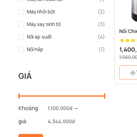
Máy nhồi bột
(2)
Máy xay sinh tố
(3)
Nồi Ch
Nồi áp suất
(4)
1,400
Nồi hấp
(1)
1,560,0
GIÁ
Khoảng
—
1,100,000₫
giá:
4,344,000₫