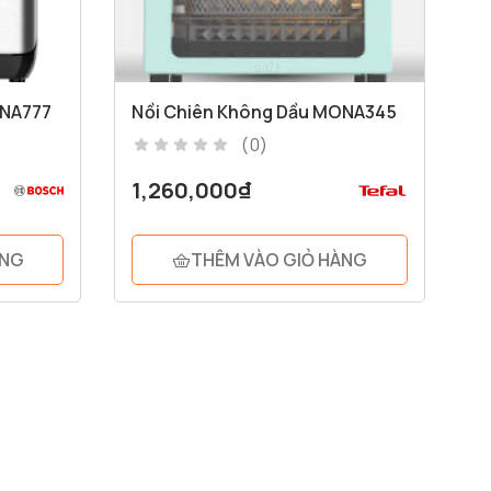
ONA777
Nồi Chiên Không Dầu MONA345
(0)
1,260,000
₫
ÀNG
THÊM VÀO GIỎ HÀNG