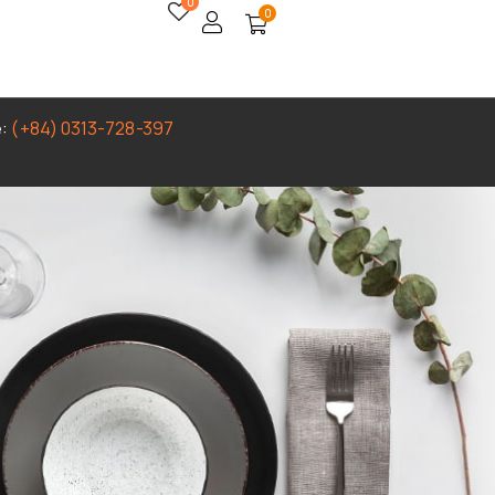
0
0
e:
(+84) 0313-728-397
”