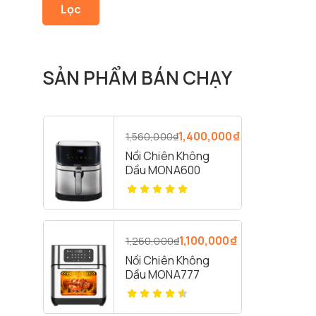
Lọc
SẢN PHẨM BÁN CHẠY
1,400,000
₫
1,560,000
₫
Nồi Chiên Không
Dầu MONA600
1,100,000
₫
1,260,000
₫
Nồi Chiên Không
Dầu MONA777