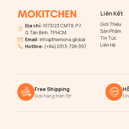
Liên Kết
Giới Thiệu
Địa chỉ:
1073/23 CMT8, P.7,
Sản Phẩm
Q.Tân Bình, TP.HCM
Tin Tức
Email:
info@themona.global
Liên Hệ
Hotline:
(+84) 0313-728-397
Free Shipping
Hỗ
Đơn hàng trên 5tr
On