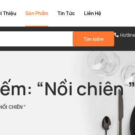
i Thiệu
Sản Phẩm
Tin Tức
Liên Hệ
Hotlin
Tìm kiếm
iếm: “Nồi chiên 
NỒI CHIÊN ”