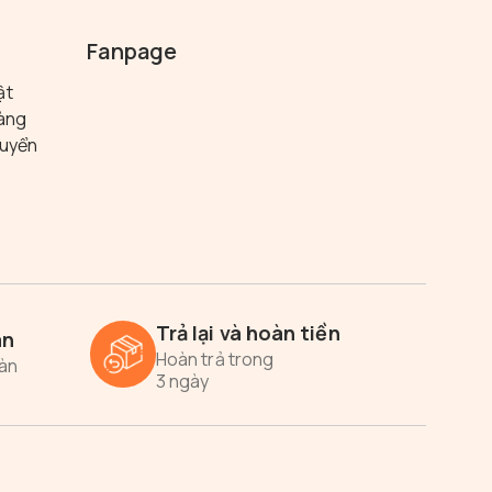
Fanpage
ật
hàng
huyển
Trả lại và hoàn tiền
án
Hoàn trả trong
oàn
3 ngày