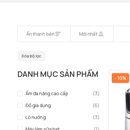
Ẩn thanh bên
Mới nhất
Xóa bộ lọc
DANH MỤC SẢN PHẨM
- 10%
Ấm đa năng cao cấp
(3)
Đồ gia dụng
(6)
Lò nướng
(3)
Máy làm sữa hạt
(1)